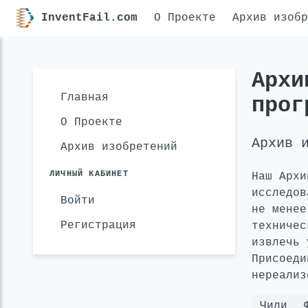
InventFail.com
О Проекте
Архив изобр
Архи
Главная
прог
О Проекте
Архив 
Архив изобретений
ЛИЧНЫЙ КАБИНЕТ
Наш Архи
исследов
Войти
не менее
Регистрация
техничес
извлечь 
Присоеди
нереализ
Чили