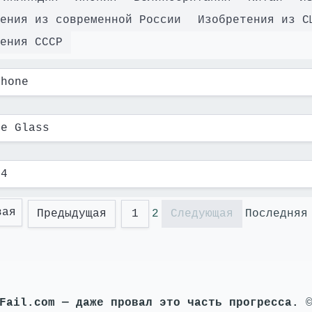
ения из современной России
Изобретения из С
ения СССР
Phone
le Glass
14
вая
Предыдущая
1
2
Следующая
Последняя
Fail.com — даже провал это часть прогресса.
©