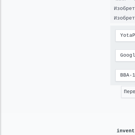
Изобрет
Изобрет
Yota
Goog
ВВА-
Пер
invent